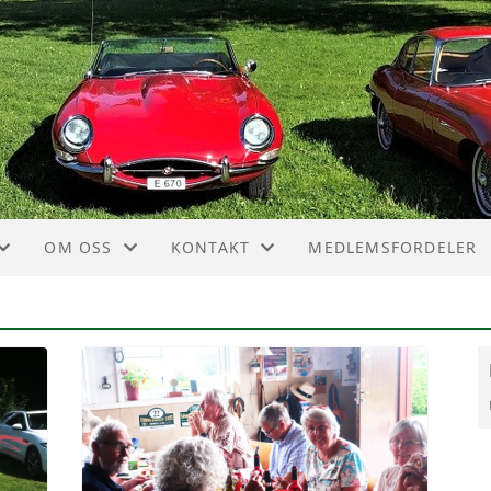
OM OSS
KONTAKT
MEDLEMSFORDELER
VEDTEKTER
KONTAKT
AKTIVITETER
STYRET
FORENINGSDRIFT
HISTORIE