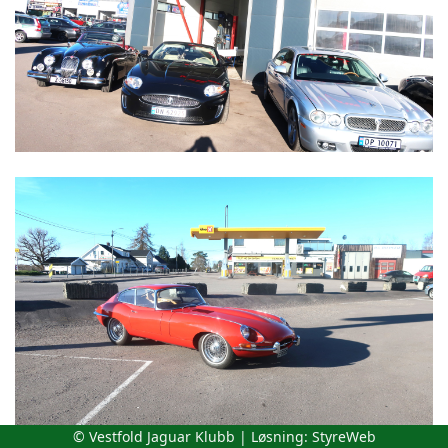
© Vestfold Jaguar Klubb | Løsning:
StyreWeb